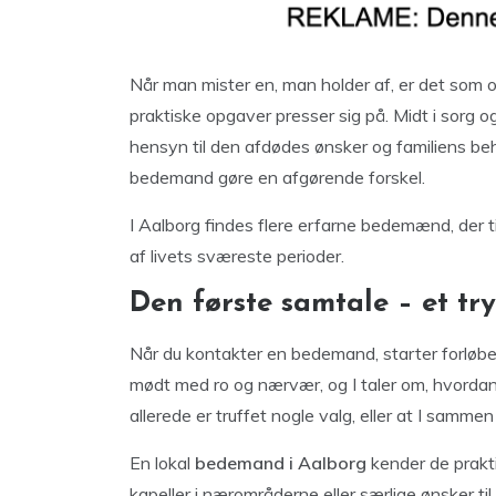
Når man mister en, man holder af, er det som o
praktiske opgaver presser sig på. Midt i sorg 
hensyn til den afdødes ønsker og familiens be
bedemand gøre en afgørende forskel.
I Aalborg findes flere erfarne bedemænd, der ti
af livets sværeste perioder.
Den første samtale – et t
Når du kontakter en bedemand, starter forløbe
mødt med ro og nærvær, og I taler om, hvordan
allerede er truffet nogle valg, eller at I sammen
En lokal
bedemand i Aalborg
kender de prakti
kapeller i nærområderne eller særlige ønsker t