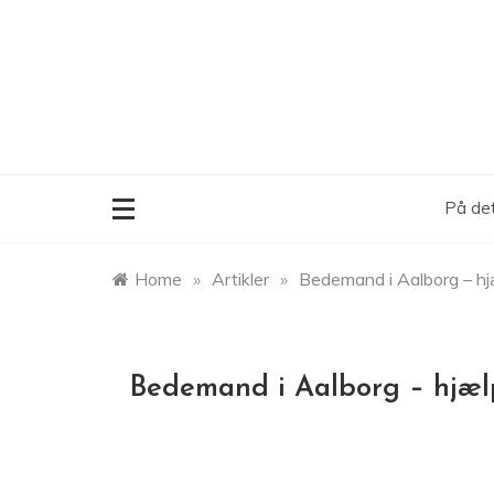
Skip
to
content
På det
Home
»
Artikler
»
Bedemand i Aalborg – hjæ
Bedemand i Aalborg – hjælp