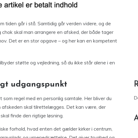
m tiden går i stå. Samtidig går verden videre, og de
og chok skal man arrangere en afsked, der både tager
hov. Det er en stor opgave – og her kan en kompetent
lbyder støtte og vejledning, så du ikke står alene i en
rygt udgangspunkt
D
t som regel med en personlig samtale. Her bliver du
 afskeden skal tilrettelægges. Det kan være, der
 skal finde den rigtige løsning.
A
ske forhold, hvad enten det gælder kirker i centrum,
il gravplads og urnenedsættelse. Det giver tryghed og