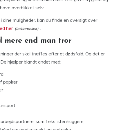
 have overblikket selv.
 i dine muligheder, kan du finde en oversigt over
ed her
.
 mere end man tror
ninger der skal træffes efter et dødsfald. Og det er
. De hjælper blandt andet med:
rd
f papirer
er
ransport
arbejdspartnere, som f.eks. stenhuggere,
get hånd om med respekt og omtanke.