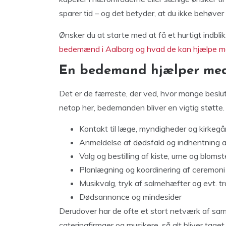
sparer tid – og det betyder, at du ikke behøver
Ønsker du at starte med at få et hurtigt indblik
bedemænd i Aalborg og hvad de kan hjælpe m
En bedemand hjælper med
Det er de færreste, der ved, hvor mange beslut
netop her, bedemanden bliver en vigtig støtte
Kontakt til læge, myndigheder og kirkegå
Anmeldelse af dødsfald og indhentning a
Valg og bestilling af kiste, urne og blomst
Planlægning og koordinering af ceremoni
Musikvalg, tryk af salmehæfter og evt. t
Dødsannonce og mindesider
Derudover har de ofte et stort netværk af sam
cateringfirmaer og musikere, så alt bliver ta