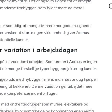
specialinventar. Der er også mulighed for at arbejde
C
 moderne træbyggeri, som fylder mere og mere i
er samtidig, at mange tømrere har gode muligheder
 der ønsker at starte egen virksomhed, giver Aarhus
entielle kunder.
r variation i arbejdsdagen
å, er variation i arbejdet. Som tømrer i Aarhus er ingen
t de mange forskellige typer byggeprojekter og kunder.
yggeplads med nybyggeri, mens man næste dag hjælper
ering af køkkenet. Denne variation gør arbejdet mere
rede kompetencer indenfor faget.
med andre faggrupper som murere, elektrikere og
dsplads, hvor samarbejde og koordinering er en vigtig