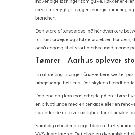
indvendige løsninger som gulve, køkkener eller 
med bæredygtigt byggeri, energioptimering og
branchen.
Den store efterspørgsel på håndværkere betyd
for fast arbejde og stabile projekter. For dem,
også adgang til et stort marked med mange pot
Tømrer i Aarhus oplever sto
En af de ting, mange håndværkere sætter pris p
arbejdsdage helt ens. Det skyldes blandt ande
Den ene dag kan man arbejde på en større b
en privatkunde med en terrasse eller en renov
spændende og giver mulighed for at udvikle b
Samtidig arbejder mange tømrere tæt sammen 
VVS-installatører. Det giver en dynamisk arbej