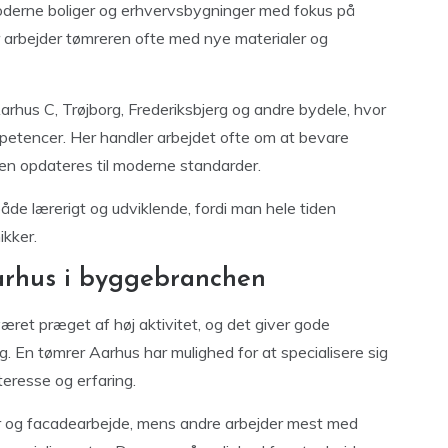
oderne boliger og erhvervsbygninger med fokus på
 arbejder tømreren ofte med nye materialer og
rhus C, Trøjborg, Frederiksbjerg og andre bydele, hvor
petencer. Her handler arbejdet ofte om at bevare
den opdateres til moderne standarder.
de lærerigt og udviklende, fordi man hele tiden
ikker.
arhus i byggebranchen
ret præget af høj aktivitet, og det giver gode
ng. En tømrer Aarhus har mulighed for at specialisere sig
teresse og erfaring.
r og facadearbejde, mens andre arbejder mest med