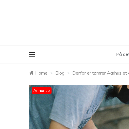
Skip
to
content
På det
Home
»
Blog
»
Derfor er tømrer Aarhus et
Annonce