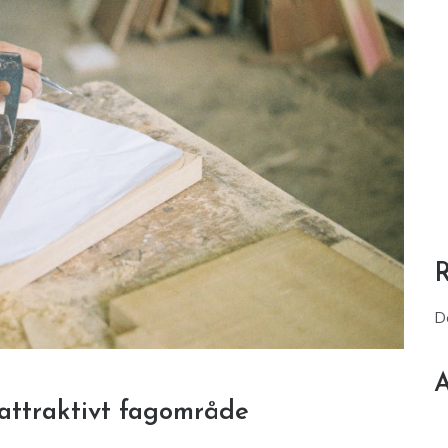
D
A
 attraktivt fagområde