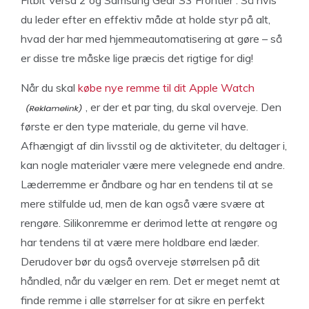
Fitbit Versa 2 og Samsung Gear S3 Frontier . Så hvis
du leder efter en effektiv måde at holde styr på alt,
hvad der har med hjemmeautomatisering at gøre – så
er disse tre måske lige præcis det rigtige for dig!
Når du skal
købe nye remme til dit Apple Watch
, er der et par ting, du skal overveje. Den
første er den type materiale, du gerne vil have.
Afhængigt af din livsstil og de aktiviteter, du deltager i,
kan nogle materialer være mere velegnede end andre.
Læderremme er åndbare og har en tendens til at se
mere stilfulde ud, men de kan også være svære at
rengøre. Silikonremme er derimod lette at rengøre og
har tendens til at være mere holdbare end læder.
Derudover bør du også overveje størrelsen på dit
håndled, når du vælger en rem. Det er meget nemt at
finde remme i alle størrelser for at sikre en perfekt