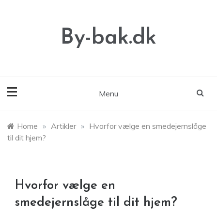
Skip
to
content
By-bak.dk
Menu
Home
»
Artikler
»
Hvorfor vælge en smedejernslåge
til dit hjem?
Hvorfor vælge en
smedejernslåge til dit hjem?