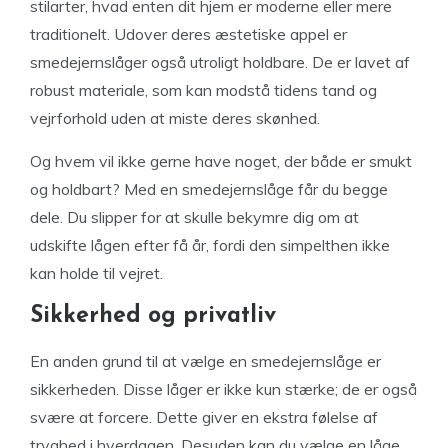
stilarter, hvad enten dit hjem er moderne eller mere
traditionelt. Udover deres æstetiske appel er
smedejernslåger også utroligt holdbare. De er lavet af
robust materiale, som kan modstå tidens tand og
vejrforhold uden at miste deres skønhed.
Og hvem vil ikke gerne have noget, der både er smukt
og holdbart? Med en smedejernslåge får du begge
dele. Du slipper for at skulle bekymre dig om at
udskifte lågen efter få år, fordi den simpelthen ikke
kan holde til vejret.
Sikkerhed og privatliv
En anden grund til at vælge en smedejernslåge er
sikkerheden. Disse låger er ikke kun stærke; de er også
svære at forcere. Dette giver en ekstra følelse af
tryghed i hverdagen. Desuden kan du vælge en låge