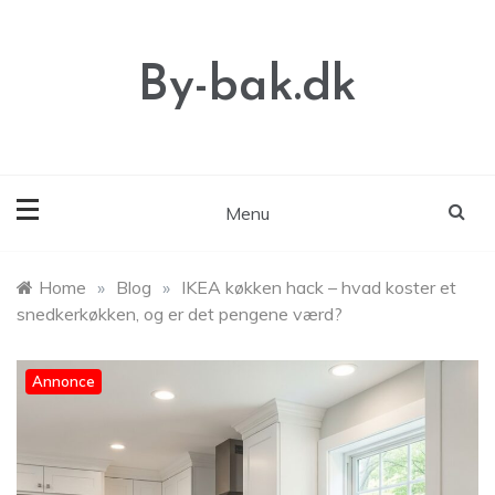
Skip
to
content
By-bak.dk
Menu
Home
»
Blog
»
IKEA køkken hack – hvad koster et
snedkerkøkken, og er det pengene værd?
Annonce