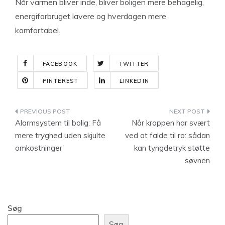
Når varmen bliver inde, bliver boligen mere behagelig,
energiforbruget lavere og hverdagen mere
komfortabel.
FACEBOOK
TWITTER
PINTEREST
LINKEDIN
Indlægsnavigation
Alarmsystem til bolig: Få
Når kroppen har svært
mere tryghed uden skjulte
ved at falde til ro: sådan
omkostninger
kan tyngdetryk støtte
søvnen
Søg
Søg