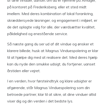
af dine vinduer, uanset om du er hjemme på Amager,
på kontoret på Frederiksberg, eller et sted midt
imellem. Med deres kombination af lokal forankring,
skræddersyede løsninger, og engagement i miljøet, er
de det oplagte valg for alle, der værdsætter kvalitet,
pålidelighed og enestående service.
Så næste gang du ser ud af dit vindue og ønsker et
klarere billede, husk at Magnus Vinduespolering er klar
til at hjælpe dig med at realisere det. Med deres hjælp
kan du nyde den smukke udsigt, du fortjener, uanset
årstiden eller vejret.
I en verden, hvor førsteindtryk og klare udsigter er
afgørende, står Magnus Vinduespolering som din
betroede partner, klar til at sikre, at dine vinduer altid
viser dig og din verden i det bedste lys.