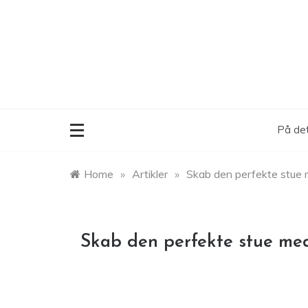
Skip
to
content
På det
Home
»
Artikler
»
Skab den perfekte stue 
Skab den perfekte stue me