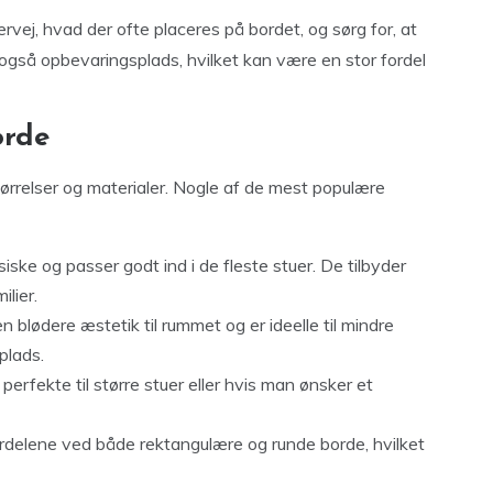
vej, hvad der ofte placeres på bordet, og sørg for, at
 også opbevaringsplads, hvilket kan være en stor fordel
orde
tørrelser og materialer. Nogle af de mest populære
siske og passer godt ind i de fleste stuer. De tilbyder
ilier.
n blødere æstetik til rummet og er ideelle til mindre
plads.
perfekte til større stuer eller hvis man ønsker et
rdelene ved både rektangulære og runde borde, hvilket