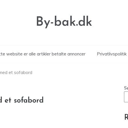
By-bak.dk
te website er alle artikler betalte annoncer
Privatlivspolitik
med et sofabord
S
d et sofabord
R