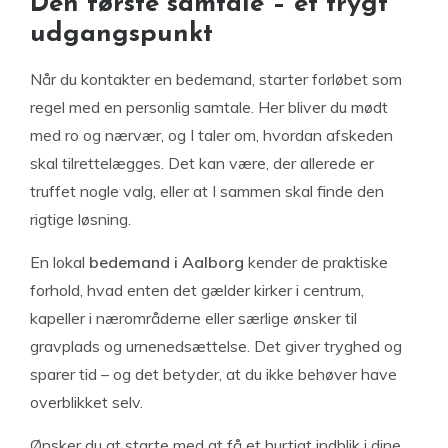
Den første samtale – et trygt
udgangspunkt
Når du kontakter en bedemand, starter forløbet som
regel med en personlig samtale. Her bliver du mødt
med ro og nærvær, og I taler om, hvordan afskeden
skal tilrettelægges. Det kan være, der allerede er
truffet nogle valg, eller at I sammen skal finde den
rigtige løsning.
En lokal
bedemand i Aalborg
kender de praktiske
forhold, hvad enten det gælder kirker i centrum,
kapeller i nærområderne eller særlige ønsker til
gravplads og urnenedsættelse. Det giver tryghed og
sparer tid – og det betyder, at du ikke behøver have
overblikket selv.
Ønsker du at starte med at få et hurtigt indblik i dine