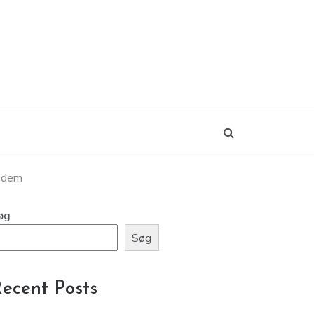
e dem
øg
Søg
ecent Posts